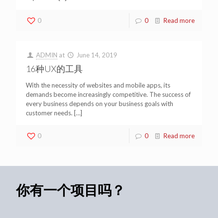
0
0
Read more
ADMIN
at
June 14, 2019
16种UX的工具
With the necessity of websites and mobile apps, its
demands become increasingly competitive. The success of
every business depends on your business goals with
customer needs.
[…]
0
0
Read more
你有一个项目吗？