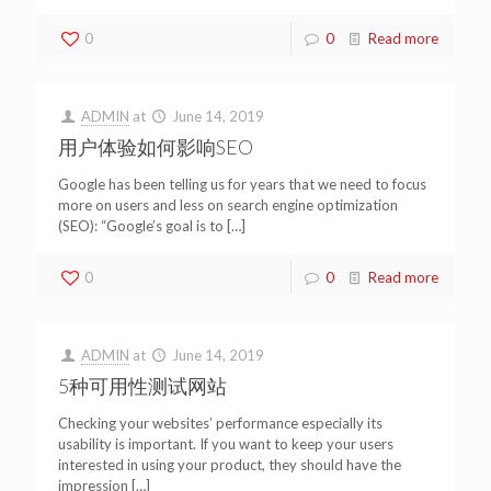
0
0
Read more
ADMIN
at
June 14, 2019
用户体验如何影响SEO
Google has been telling us for years that we need to focus
more on users and less on search engine optimization
(SEO): “Google’s goal is to
[…]
0
0
Read more
ADMIN
at
June 14, 2019
5种可用性测试网站
Checking your websites’ performance especially its
usability is important. If you want to keep your users
interested in using your product, they should have the
impression
[…]