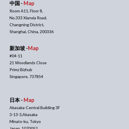
中国 -
Map
Room A11, Floor 8,
No.333 Xianxia Road,
Changning District,
Shanghai, China, 200336
新加坡 -
Map
#04-11
21 Woodlands Close
Primz Bizhub
Singapore, 737854
日本 -
Map
Akasaka-Central Building 3F
3-13-3,Akasaka
Minato-ku, Tokyo
Japan, 1070052