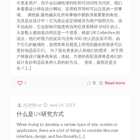
引更多用户，但不会以牺牲便利性和可访问性为代价。我们
来看看设计师在设计网站、应用程序等时可以注意的一些事
项。 调色板 颜色确实在所有事物中都扮演着重要的角色，
尤其是在设计中！它为观众设定情绪并为用户指明方向。信
不信由你，它会影响可能患有自闭症谱系障碍 (ASD) 的人。
大多数人都知道自闭症是一个谱系，根据 UX Collective 的
说法，他们对视力的反应与没有 ASD 的人的反应不同。由
于它们的敏感性，使用简单且视觉上明亮的颜色和形状可以
更好地适应它们。 为了迎合更多的人和他们的需求，对于用
户体验设计服务商来说，体贴、方便的色彩选择将是他们的
设计友好和适应各种人群的好方法。 形状：圆形还是尖
头？
[…]
1
0
Read more
ADMIN
at
June 14, 2019
什么是UX研究方式
When trying to develop a certain type of site, system or
application, there are a lot of things to consider like user
interface, design, and functionality
[…]