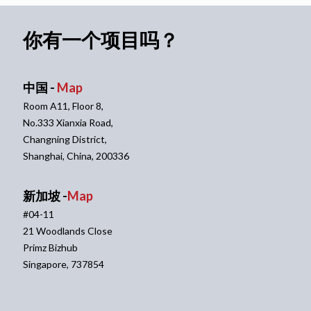
你有一个项目吗？
中国 -
Map
Room A11, Floor 8,
No.333 Xianxia Road,
Changning District,
Shanghai, China, 200336
新加坡 -
Map
#04-11
21 Woodlands Close
Primz Bizhub
Singapore, 737854