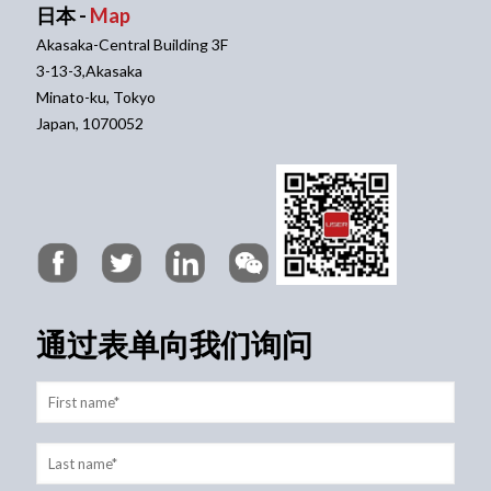
日本 -
Map
Akasaka-Central Building 3F
3-13-3,Akasaka
Minato-ku, Tokyo
Japan, 1070052
通过表单向我们询问