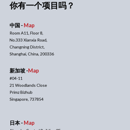
你有一个项目吗？
中国 -
Map
Room A11, Floor 8,
No.333 Xianxia Road,
Changning District,
Shanghai, China, 200336
新加坡 -
Map
#04-11
21 Woodlands Close
Primz Bizhub
Singapore, 737854
日本 -
Map