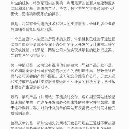
加坡的机构，特别是顶尖的机构，利用最新的创新来创建和服务
网站和其他基于网络的产品。毕竟，数字世界的业务必须转化为
更快、更准确和更系统的操作。
但是，尽管有最先进的技术和强大的支持服务，全球许多企业仍
然面临着反复出现的问题。
一个是当设计未能提供所要求的东西。许多机构已经善于通过提
出由自由职业者或不受雇于该公司的个人开发的设计来提出好的
建议或推销。结果是，网络公司未能实现其最初的建议或提案，
导致客户的期望落空。
另一种情况是，公司没有说明他们的要求，导致产品开发不足。
客户和网页设计公司在确定需求方面的透明度不高，导致最终产
品与公司需要的产品不匹配。这可能会导致客户公司、开发人员
和支持该产品的IT支持服务都做出相互矛盾的解决方案，从长远
来看会产生更多的成本。
最后，最终产品（如网站）不能按时交付。客户期望网站建设是
快速和简单的，而许多开发服务公司未能解释事实并非如此。由
于这种误解，客户对为什么简单的网站开发需要太长时间才能完
成感到沮丧。
值得庆幸的是，新加坡领先的网站开发公司现在正通过不断改进
其流程和服务来减轻所有的风险，并逐步消除反复出现的问题。