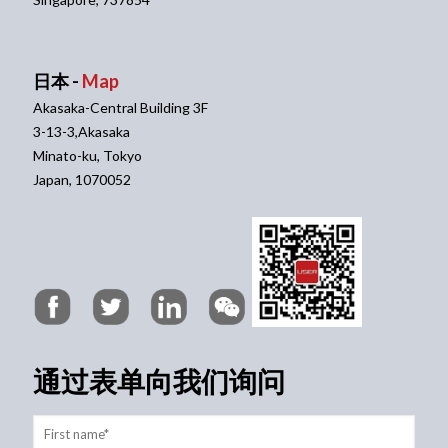
日本 -
Map
Akasaka-Central Building 3F
3-13-3,Akasaka
Minato-ku, Tokyo
Japan, 1070052
通过表单向我们询问