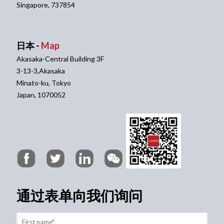
Singapore, 737854
日本 -
Map
Akasaka-Central Building 3F
3-13-3,Akasaka
Minato-ku, Tokyo
Japan, 1070052
通过表单向我们询问